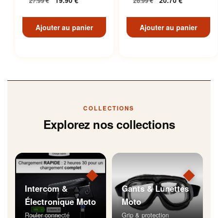
19.90
€
20.70
€
27.99
€
28.99
€
Inoxydable
Ajouter au panier
Ajouter au panier
COLLECTIONS
Explorez nos collections
◆
◆
Intercom &
Gants & Lunettes
Électronique Moto
Moto
Rouler connecté
Grip & protection