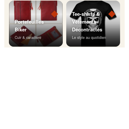
◆
◆
Tee-shirts &
Portefeuilles
Vêtements
Biker
Décontractés
Cuir & caractère
Le style au quotidien
◆
Bijoux Biker
Affichez votre style