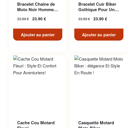
Bracelet Chaine de
Bracelet Cuir Biker
Moto Noir Homme
Gothique Pour Un
Biker
Look Décontracté
23.90
€
23.90
€
33.99
€
33.99
€
Unique
Ajouter au panier
Ajouter au panier
Cache Cou Motard
Casquette Motard