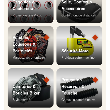
Cagoules &
Selle, Confort &
Cache-cou
Accessoires
Protection tête & cou
Confort longue distance
◆
◆
Patches,
Écussons &
Porte-clés
Sécurité Moto
Marquez votre territoire
Protégez votre machine
◆
◆
Protection
Ceintures &
Réservoir &
Boucles Biker
Fourche
Style affirmé
Gardez-la comme neuve