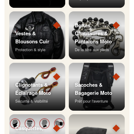
◆
◆
Bottes,
Vestes &
Chaussures &
Blousons Cuir
Pantalons Moto
Protection & style
De la tête aux pieds
◆
◆
Clignotants &
Sacoches &
Éclairage Moto
Bagagerie Moto
Sécurité & visibilité
Prêt pour l'aventure
◆
◆
Casquettes,