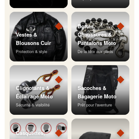
◆
◆
Bottes,
Vestes &
Chaussures &
Blousons Cuir
Pantalons Moto
Protection & style
De la tête aux pieds
◆
◆
Clignotants &
Sacoches &
Éclairage Moto
Bagagerie Moto
Sécurité & visibilité
Prêt pour l'aventure
◆
◆
Casquettes,