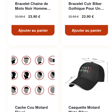
Bracelet Chaine de
Bracelet Cuir Biker
Moto Noir Homme
Gothique Pour Un
Biker
Look Décontracté
23.90
€
23.90
€
33.99
€
33.99
€
Unique
Ajouter au panier
Ajouter au panier
Cache Cou Motard
Casquette Motard