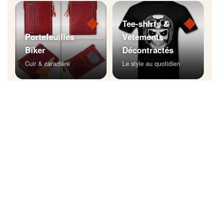
◆
◆
Tee-shirts &
Portefeuilles
Vêtements
Biker
Décontractés
Cuir & caractère
Le style au quotidien
◆
Bijoux Biker
Affichez votre style