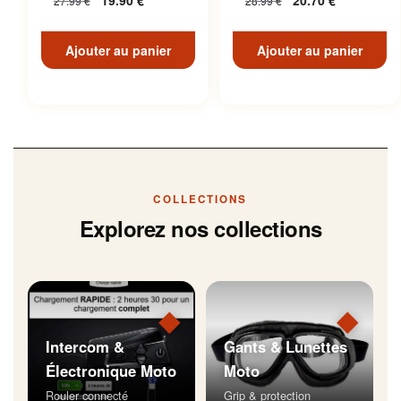
19.90
€
20.70
€
27.99
€
28.99
€
Inoxydable
Ajouter au panier
Ajouter au panier
COLLECTIONS
Explorez nos collections
◆
◆
Intercom &
Gants & Lunettes
Électronique Moto
Moto
Rouler connecté
Grip & protection