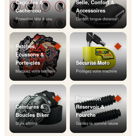
Cagoules &
Selle, Confort &
Cache-cou
Accessoires
Protection tête & cou
Confort longue distance
◆
◆
Patches,
Écussons &
Porte-clés
Sécurité Moto
Marquez votre territoire
Protégez votre machine
◆
◆
Protection
Ceintures &
Réservoir &
Boucles Biker
Fourche
Style affirmé
Gardez-la comme neuve