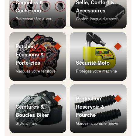
Cagoules &
Selle, Confort &
Cache-cou
Accessoires
Protection tête & cou
Confort longue distance
◆
◆
Patches,
Écussons &
Porte-clés
Sécurité Moto
Marquez votre territoire
Protégez votre machine
◆
◆
Protection
Ceintures &
Réservoir &
Boucles Biker
Fourche
Style affirmé
Gardez-la comme neuve