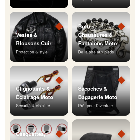
◆
◆
Bottes,
Vestes &
Chaussures &
Blousons Cuir
Pantalons Moto
Protection & style
De la tête aux pieds
◆
◆
Clignotants &
Sacoches &
Éclairage Moto
Bagagerie Moto
Sécurité & visibilité
Prêt pour l'aventure
◆
◆
Casquettes,