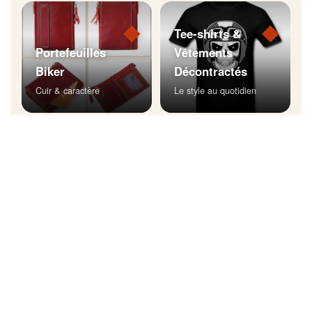
◆
◆
Tee-shirts &
Portefeuilles
Vêtements
Biker
Décontractés
Cuir & caractère
Le style au quotidien
◆
Bijoux Biker
Affichez votre style