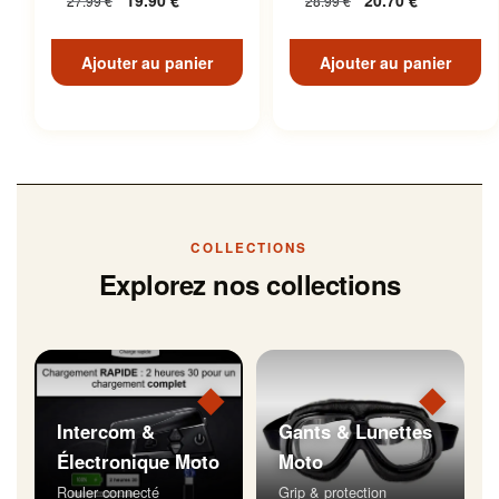
19.90
€
20.70
€
27.99
€
28.99
€
Inoxydable
Ajouter au panier
Ajouter au panier
COLLECTIONS
Explorez nos collections
◆
◆
Intercom &
Gants & Lunettes
Électronique Moto
Moto
Rouler connecté
Grip & protection