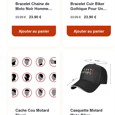
Bracelet Chaine de
Bracelet Cuir Biker
Moto Noir Homme
Gothique Pour Un
Biker
Look Décontracté
23.90
€
23.90
€
33.99
€
33.99
€
Unique
Ajouter au panier
Ajouter au panier
Cache Cou Motard
Casquette Motard