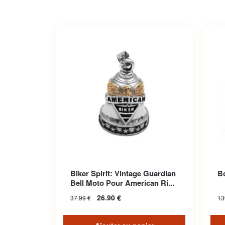
Biker Spirit: Vintage Guardian
Bo
Bell Moto Pour American Ri...
26.90
€
37.99
€
13