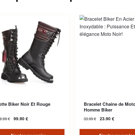
tte Biker Noir Et Rouge
Bracelet Chaine de Moto
Homme Biker
99.90
€
23.90
€
9.99
€
33.99
€