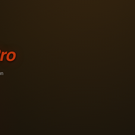
ro
un