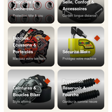
Cagoules &
Selle, Confort &
Cache-cou
Accessoires
Protection tête & cou
Confort longue distance
◆
◆
Patches,
Écussons &
Porte-clés
Sécurité Moto
Marquez votre territoire
Protégez votre machine
◆
◆
Protection
Ceintures &
Réservoir &
Boucles Biker
Fourche
Style affirmé
Gardez-la comme neuve