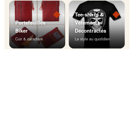
◆
◆
Tee-shirts &
Portefeuilles
Vêtements
Biker
Décontractés
Cuir & caractère
Le style au quotidien
◆
Bijoux Biker
Affichez votre style