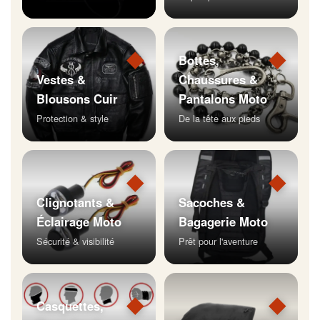
◆
◆
Bottes,
Vestes &
Chaussures &
Blousons Cuir
Pantalons Moto
Protection & style
De la tête aux pieds
◆
◆
Clignotants &
Sacoches &
Éclairage Moto
Bagagerie Moto
Sécurité & visibilité
Prêt pour l'aventure
◆
◆
Casquettes,