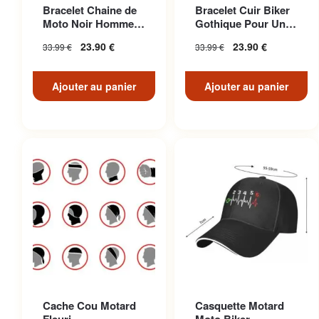
Bracelet Chaine de
Bracelet Cuir Biker
Moto Noir Homme
Gothique Pour Un
Biker
Look Décontracté
23.90
€
23.90
€
33.99
€
33.99
€
Unique
Ajouter au panier
Ajouter au panier
Cache Cou Motard
Casquette Motard