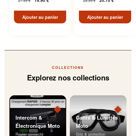
19.90
€
20.70
€
27.99
€
28.99
€
Inoxydable
Ajouter au panier
Ajouter au panier
COLLECTIONS
Explorez nos collections
◆
◆
Intercom &
Gants & Lunettes
Électronique Moto
Moto
Rouler connecté
Grip & protection