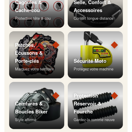
Cagoules &
Selle, Confort &
Cache-cou
Accessoires
Protection tête & cou
Confort longue distance
◆
◆
Patches,
Écussons &
Porte-clés
Sécurité Moto
Marquez votre territoire
Protégez votre machine
◆
◆
Protection
Ceintures &
Réservoir &
Boucles Biker
Fourche
Style affirmé
Gardez-la comme neuve