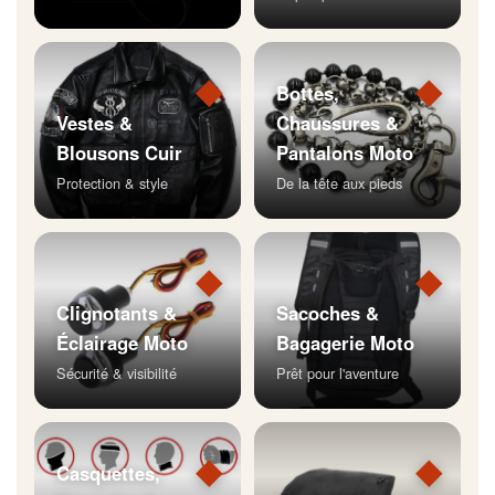
◆
◆
Bottes,
Vestes &
Chaussures &
Blousons Cuir
Pantalons Moto
Protection & style
De la tête aux pieds
◆
◆
Clignotants &
Sacoches &
Éclairage Moto
Bagagerie Moto
Sécurité & visibilité
Prêt pour l'aventure
◆
◆
Casquettes,