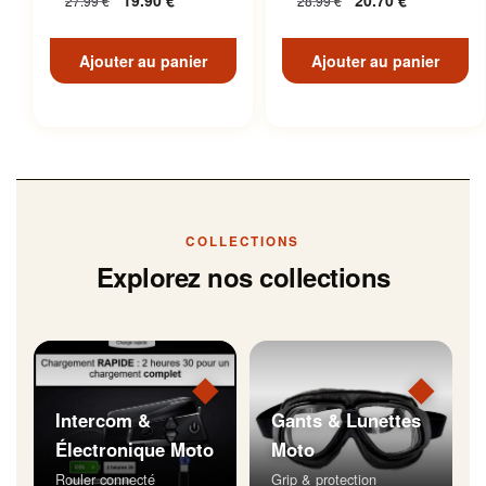
19.90
€
20.70
€
27.99
€
28.99
€
Inoxydable
Ajouter au panier
Ajouter au panier
COLLECTIONS
Explorez nos collections
◆
◆
Intercom &
Gants & Lunettes
Électronique Moto
Moto
Rouler connecté
Grip & protection