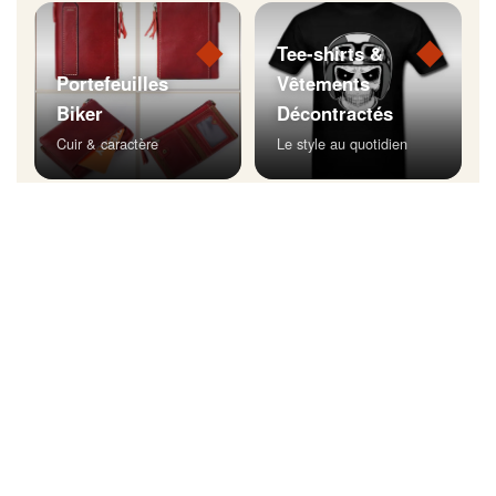
◆
◆
Tee-shirts &
Portefeuilles
Vêtements
Biker
Décontractés
Cuir & caractère
Le style au quotidien
◆
Bijoux Biker
Affichez votre style