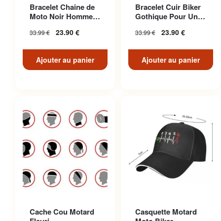
Bracelet Chaine de
Bracelet Cuir Biker
Moto Noir Homme
Gothique Pour Un
Biker
Look Décontracté
23.90
€
23.90
€
33.99
€
33.99
€
Unique
Ajouter au panier
Ajouter au panier
Cache Cou Motard
Casquette Motard