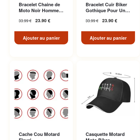
Bracelet Chaine de
Bracelet Cuir Biker
Moto Noir Homme
Gothique Pour Un
Biker
Look Décontracté
23.90
€
23.90
€
33.99
€
33.99
€
Unique
Ajouter au panier
Ajouter au panier
Cache Cou Motard
Casquette Motard