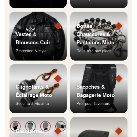
◆
◆
Bottes,
Vestes &
Chaussures &
Blousons Cuir
Pantalons Moto
Protection & style
De la tête aux pieds
◆
◆
Clignotants &
Sacoches &
Éclairage Moto
Bagagerie Moto
Sécurité & visibilité
Prêt pour l'aventure
◆
◆
Casquettes,