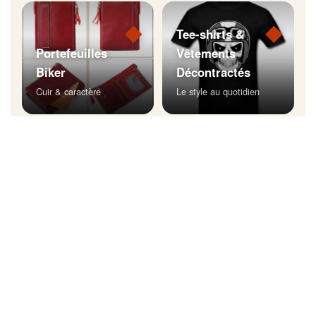
◆
◆
Tee-shirts &
Portefeuilles
Vêtements
Biker
Décontractés
Cuir & caractère
Le style au quotidien
◆
Bijoux Biker
Affichez votre style