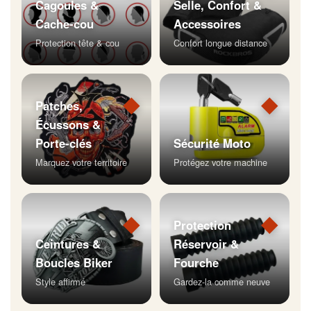
Cagoules &
Selle, Confort &
Cache-cou
Accessoires
Protection tête & cou
Confort longue distance
◆
◆
Patches,
Écussons &
Porte-clés
Sécurité Moto
Marquez votre territoire
Protégez votre machine
◆
◆
Protection
Ceintures &
Réservoir &
Boucles Biker
Fourche
Style affirmé
Gardez-la comme neuve