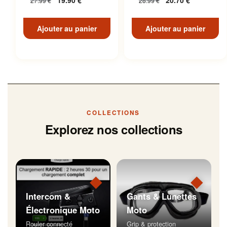
19.90
€
20.70
€
27.99
€
28.99
€
Inoxydable
Ajouter au panier
Ajouter au panier
COLLECTIONS
Explorez nos collections
◆
◆
Intercom &
Gants & Lunettes
Électronique Moto
Moto
Rouler connecté
Grip & protection