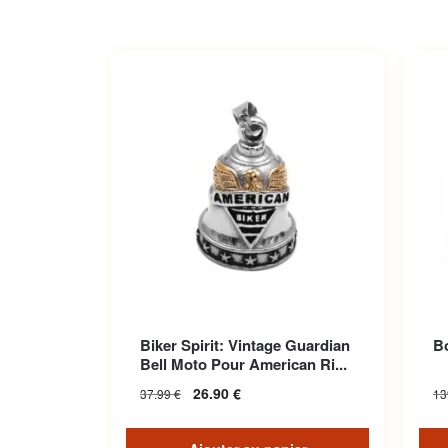
Biker Spirit: Vintage Guardian
Bo
Bell Moto Pour American Ri...
26.90
€
37.99
€
13