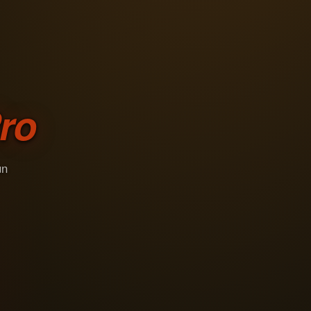
ro
un