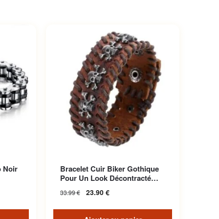
 Noir
Bracelet Cuir Biker Gothique
Pour Un Look Décontracté
Unique
23.90
€
33.99
€