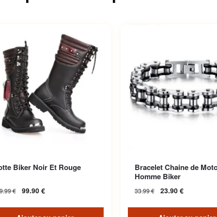
tte Biker Noir Et Rouge
Bracelet Chaine de Moto
Homme Biker
99.90
€
23.90
€
9.99
€
33.99
€