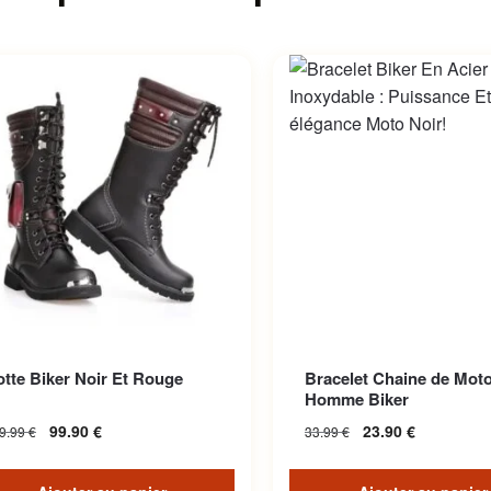
tte Biker Noir Et Rouge
Bracelet Chaine de Moto
Homme Biker
99.90
€
23.90
€
9.99
€
33.99
€