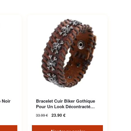
 Noir
Bracelet Cuir Biker Gothique
Pour Un Look Décontracté
Unique
23.90
€
33.99
€