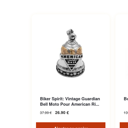
Biker Spirit: Vintage Guardian
Bo
Bell Moto Pour American Ri...
26.90
€
37.99
€
13