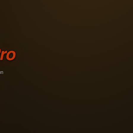
ro
un