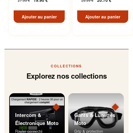
19.90
€
20.70
€
27.99
€
28.99
€
Inoxydable
Ajouter au panier
Ajouter au panier
COLLECTIONS
Explorez nos collections
◆
◆
Intercom &
Gants & Lunettes
Électronique Moto
Moto
Rouler connecté
Grip & protection