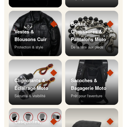
◆
◆
Bottes,
Vestes &
Chaussures &
Blousons Cuir
Pantalons Moto
Protection & style
De la tête aux pieds
◆
◆
Clignotants &
Sacoches &
Éclairage Moto
Bagagerie Moto
Sécurité & visibilité
Prêt pour l'aventure
◆
◆
Casquettes,