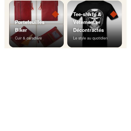
◆
◆
Tee-shirts &
Portefeuilles
Vêtements
Biker
Décontractés
Cuir & caractère
Le style au quotidien
◆
Bijoux Biker
Affichez votre style