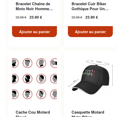
Bracelet Chaine de
Bracelet Cuir Biker
Moto Noir Homme
Gothique Pour Un
Biker
Look Décontracté
23.90
€
23.90
€
33.99
€
33.99
€
Unique
Ajouter au panier
Ajouter au panier
Cache Cou Motard
Casquette Motard