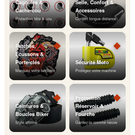
Cagoules &
Selle, Confort &
Cache-cou
Accessoires
Protection tête & cou
Confort longue distance
◆
◆
Patches,
Écussons &
Porte-clés
Sécurité Moto
Marquez votre territoire
Protégez votre machine
◆
◆
Protection
Ceintures &
Réservoir &
Boucles Biker
Fourche
Style affirmé
Gardez-la comme neuve