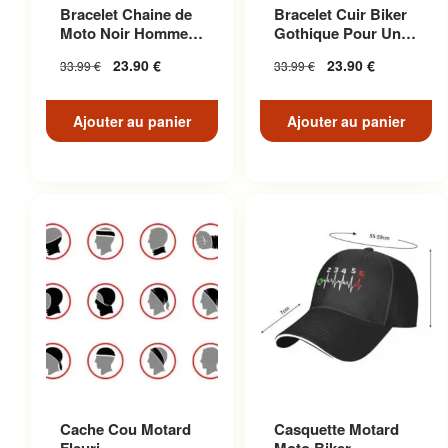
Bracelet Chaine de
Bracelet Cuir Biker
Moto Noir Homme
Gothique Pour Un
Biker
Look Décontracté
23.90
€
23.90
€
33.99
€
33.99
€
Unique
Ajouter au panier
Ajouter au panier
Cache Cou Motard
Casquette Motard