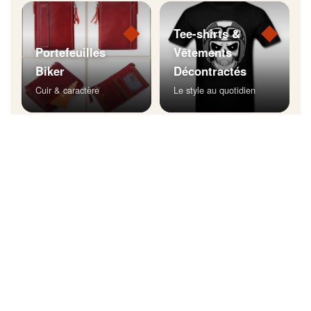
◆
◆
Tee-shirts &
Portefeuilles
Vêtements
Biker
Décontractés
Cuir & caractère
Le style au quotidien
◆
Bijoux Biker
Affichez votre style