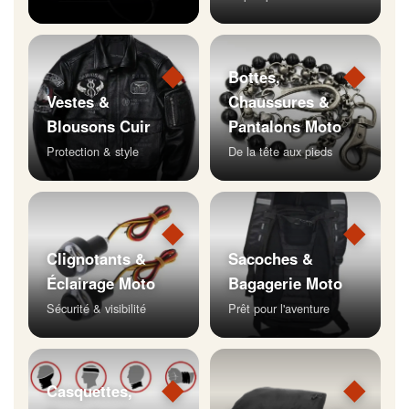
◆
◆
Bottes,
Vestes &
Chaussures &
Blousons Cuir
Pantalons Moto
Protection & style
De la tête aux pieds
◆
◆
Clignotants &
Sacoches &
Éclairage Moto
Bagagerie Moto
Sécurité & visibilité
Prêt pour l'aventure
◆
◆
Casquettes,