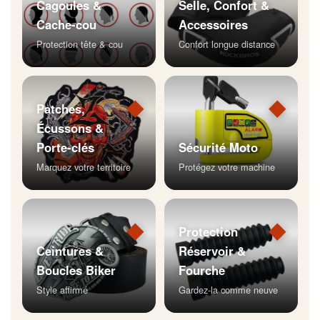
Cagoules &
Selle, Confort &
Cache-cou
Accessoires
Protection tête & cou
Confort longue distance
◆
◆
Patches,
Écussons &
Porte-clés
Sécurité Moto
Marquez votre territoire
Protégez votre machine
◆
◆
Protection
Ceintures &
Réservoir &
Boucles Biker
Fourche
Style affirmé
Gardez-la comme neuve