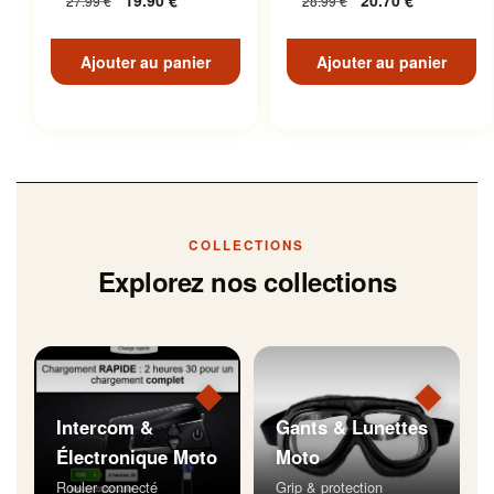
19.90
€
20.70
€
27.99
€
28.99
€
Inoxydable
Ajouter au panier
Ajouter au panier
COLLECTIONS
Explorez nos collections
◆
◆
Intercom &
Gants & Lunettes
Électronique Moto
Moto
Rouler connecté
Grip & protection