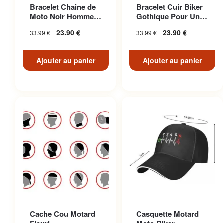
Bracelet Chaine de
Bracelet Cuir Biker
Moto Noir Homme
Gothique Pour Un
Biker
Look Décontracté
23.90
€
23.90
€
33.99
€
33.99
€
Unique
Ajouter au panier
Ajouter au panier
Cache Cou Motard
Casquette Motard