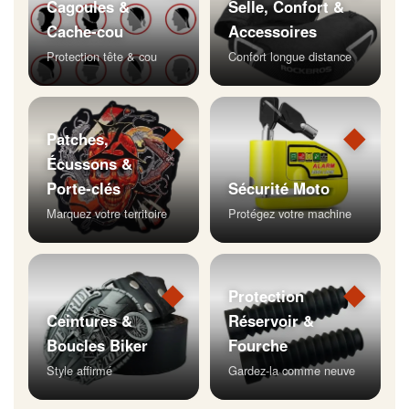
Cagoules &
Selle, Confort &
Cache-cou
Accessoires
Protection tête & cou
Confort longue distance
◆
◆
Patches,
Écussons &
Porte-clés
Sécurité Moto
Marquez votre territoire
Protégez votre machine
◆
◆
Protection
Ceintures &
Réservoir &
Boucles Biker
Fourche
Style affirmé
Gardez-la comme neuve