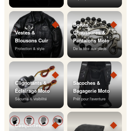
◆
◆
Bottes,
Vestes &
Chaussures &
Blousons Cuir
Pantalons Moto
Protection & style
De la tête aux pieds
◆
◆
Clignotants &
Sacoches &
Éclairage Moto
Bagagerie Moto
Sécurité & visibilité
Prêt pour l'aventure
◆
◆
Casquettes,