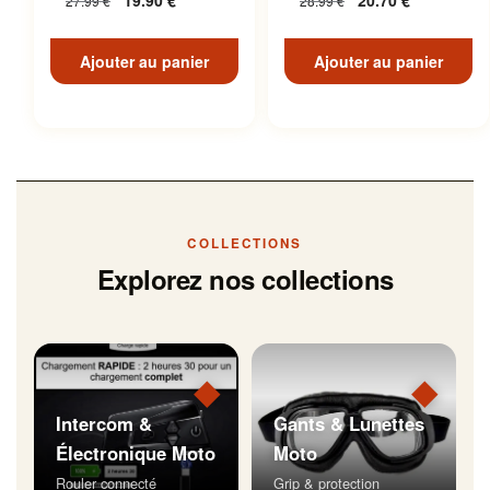
19.90
€
20.70
€
27.99
€
28.99
€
Inoxydable
Ajouter au panier
Ajouter au panier
COLLECTIONS
Explorez nos collections
◆
◆
Intercom &
Gants & Lunettes
Électronique Moto
Moto
Rouler connecté
Grip & protection