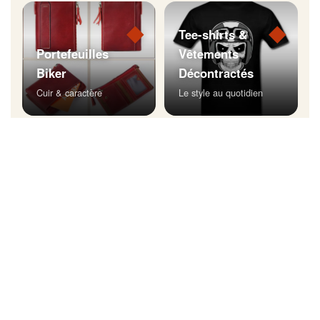
◆
◆
Tee-shirts &
Portefeuilles
Vêtements
Biker
Décontractés
Cuir & caractère
Le style au quotidien
◆
Bijoux Biker
Affichez votre style