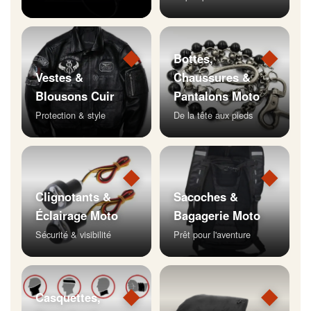
◆
◆
Bottes,
Vestes &
Chaussures &
Blousons Cuir
Pantalons Moto
Protection & style
De la tête aux pieds
◆
◆
Clignotants &
Sacoches &
Éclairage Moto
Bagagerie Moto
Sécurité & visibilité
Prêt pour l'aventure
◆
◆
Casquettes,