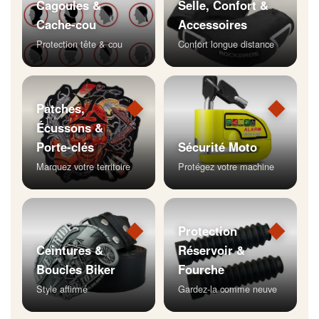
Cagoules &
Selle, Confort &
Cache-cou
Accessoires
Protection tête & cou
Confort longue distance
◆
◆
Patches,
Écussons &
Porte-clés
Sécurité Moto
Marquez votre territoire
Protégez votre machine
◆
◆
Protection
Ceintures &
Réservoir &
Boucles Biker
Fourche
Style affirmé
Gardez-la comme neuve