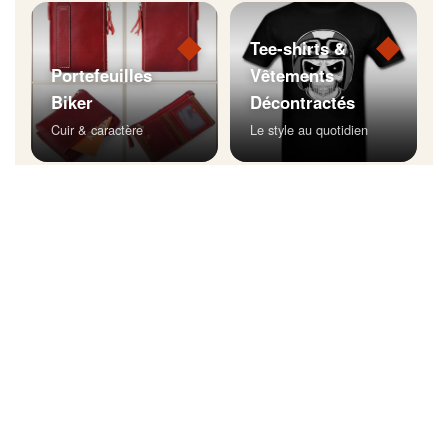
◆
◆
Tee-shirts &
Portefeuilles
Vêtements
Biker
Décontractés
Cuir & caractère
Le style au quotidien
◆
Bijoux Biker
Affichez votre style