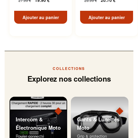
19.90
€
20.70
€
27.99
€
28.99
€
Inoxydable
Ajouter au panier
Ajouter au panier
COLLECTIONS
Explorez nos collections
◆
◆
Intercom &
Gants & Lunettes
Électronique Moto
Moto
Rouler connecté
Grip & protection