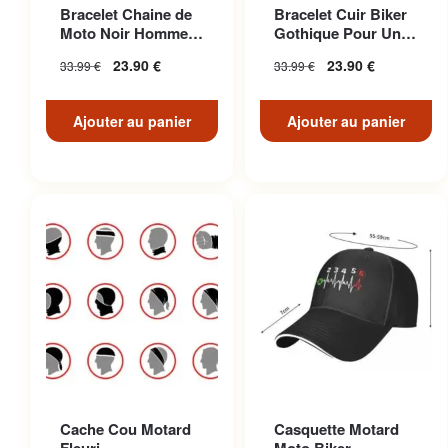
Bracelet Chaine de
Bracelet Cuir Biker
Moto Noir Homme
Gothique Pour Un
Biker
Look Décontracté
23.90
€
23.90
€
33.99
€
33.99
€
Unique
Ajouter au panier
Ajouter au panier
Cache Cou Motard
Casquette Motard